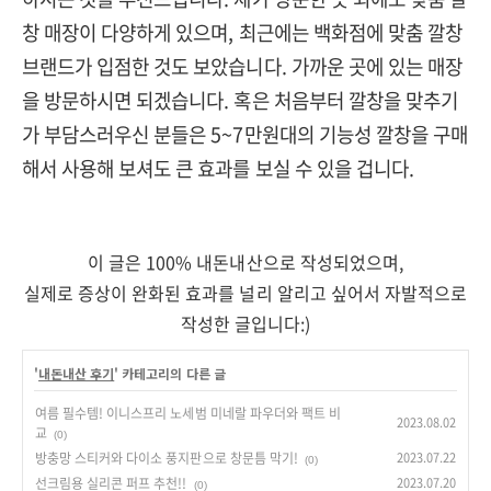
창 매장이 다양하게 있으며, 최근에는 백화점에 맞춤 깔창
브랜드가 입점한 것도 보았습니다. 가까운 곳에 있는 매장
을 방문하시면 되겠습니다. 혹은 처음부터 깔창을 맞추기
가 부담스러우신 분들은 5~7만원대의 기능성 깔창을 구매
해서 사용해 보셔도 큰 효과를 보실 수 있을 겁니다.
이 글은 100% 내돈내산으로 작성되었으며,
실제로 증상이 완화된 효과를 널리 알리고 싶어서 자발적으로
작성한 글입니다:)
'
내돈내산 후기
' 카테고리의 다른 글
여름 필수템! 이니스프리 노세범 미네랄 파우더와 팩트 비
2023.08.02
교
(0)
방충망 스티커와 다이소 풍지판으로 창문틈 막기!
2023.07.22
(0)
선크림용 실리콘 퍼프 추천!!
2023.07.20
(0)