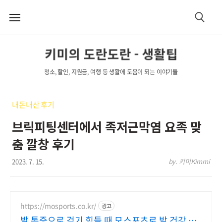
메
검
뉴
색
키미의 도란도란 - 생활팁
청소, 할인, 지원금, 여행 등 생활에 도움이 되는 이야기들
내돈내산 후기
브릭피팅센터에서 족저근막염 요족 맞
춤 깔창 후기
2023. 7. 15.
by. 키미Kimmi
https://mosports.co.kr/
광고
발 통증으로 걷기 힘들 때 모스포츠로 발 건강 회