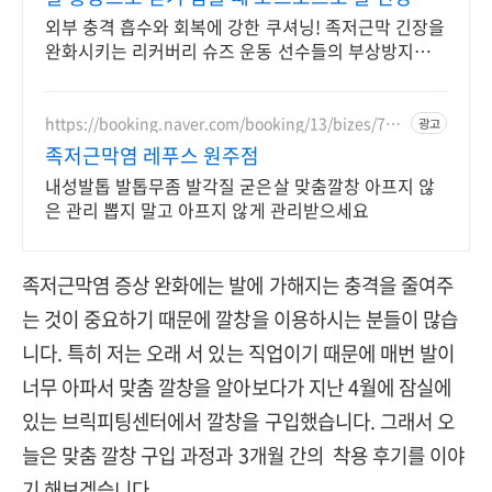
복
외부 충격 흡수와 회복에 강한 쿠셔닝! 족저근막 긴장을
완화시키는 리커버리 슈즈 운동 선수들의 부상방지와
피로 회복을 돕는 슈즈, 슬리퍼, 클로그, 트레일화 등
https://booking.naver.com/booking/13/bizes/770
광고
169
족저근막염 레푸스 원주점
내성발톱 발톱무좀 발각질 굳은살 맞춤깔창 아프지 않
은 관리 뽑지 말고 아프지 않게 관리받으세요
족저근막염 증상 완화에는 발에 가해지는 충격을 줄여주
는 것이 중요하기 때문에 깔창을 이용하시는 분들이 많습
니다. 특히 저는 오래 서 있는 직업이기 때문에 매번 발이
너무 아파서 맞춤 깔창을 알아보다가 지난 4월에 잠실에
있는 브릭피팅센터에서 깔창을 구입했습니다. 그래서 오
늘은 맞춤 깔창 구입 과정과 3개월 간의 착용 후기를 이야
기 해보겠습니다.