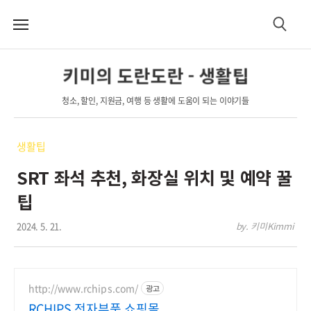
메
검
뉴
색
키미의 도란도란 - 생활팁
청소, 할인, 지원금, 여행 등 생활에 도움이 되는 이야기들
생활팁
SRT 좌석 추천, 화장실 위치 및 예약 꿀
팁
2024. 5. 21.
by. 키미Kimmi
http://www.rchips.com/
광고
RCHIPS 전자부품 쇼핑몰