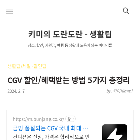
메
검
뉴
색
키미의 도란도란 - 생활팁
청소, 할인, 지원금, 여행 등 생활에 도움이 되는 이야기들
생활팁/세일·할인팁
CGV 할인/혜택받는 방법 5가지 총정리
2024. 2. 7.
by. 키미Kimmi
https://m.bunjang.co.kr/
광고
금방 품절되는 CGV 국내 최대 브
랜드 중고거래
컨디션은 신상, 가격은 합리적으로 번