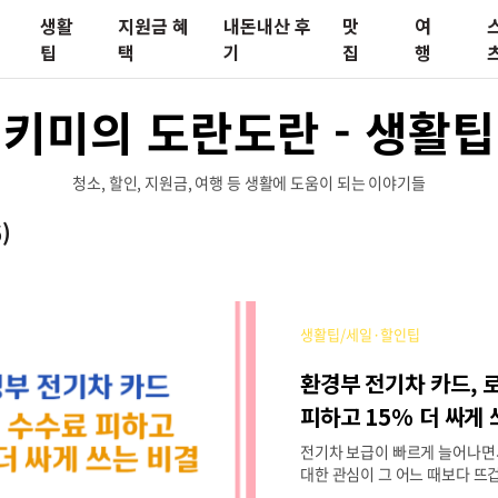
생활
지원금 혜
내돈내산 후
맛
여
팁
택
기
집
행
키미의 도란도란 - 생활팁
청소, 할인, 지원금, 여행 등 생활에 도움이 되는 이야기들
)
생활팁/세일·할인팁
환경부 전기차 카드, 
피하고 15% 더 싸게
전기차 보급이 빠르게 늘어나면
대한 관심이 그 어느 때보다 뜨겁
경부 전기차 충전 카드'는 여러