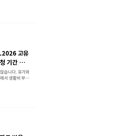
있어 전기차 오너
요. 하지만 단순히
저렴하게 충전할 수
월 현재, 로밍 수수
 이상 요금을 아
 안내해 드립니다.
및 기본 혜택환경부
차 이용자라면 가장
.2026 고유
. '무공해차 통합
편하게 신청하고 발
청 기간 확인
 최대 장점은 한국
 않습니다. 유가와
속에서 생활비 부담
텐데요. 이러한 상
2026년 고유가
 소식입니다. 하지
부적격' 통보를 받
다. "나만 안 되
니다. 부적격 판정
청 기간, 그리고
 안내해 드립니다.
 받을 수 있나요?이