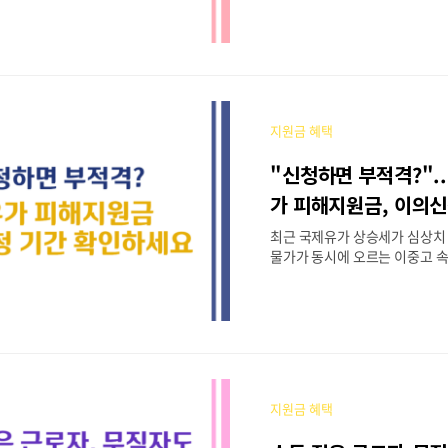
기를 카드 한 장으로 이용할 수 
들의 필수 아이템으로 꼽히는데
카드만 들고 있다고 해서 가장 
있는 것은 아닙니다. 2026년 4
료라는 함정을 피하고 최대 15%
낄 수 있는 실전 꿀팁을 상세히
지원금 혜택
환경부 전기차 충전카드 발급 
전기차 충전 카드는 국내 전기
"신청하면 부적격?"..
먼저 챙겨야 할 기본 사양입니다
누리집(ev.or.kr)'을 통해 간
가 피해지원금, 이의신
급받을 수 있습니다. 이 카드의
하세요
최근 국제유가 상승세가 심상치
환경공단이 운영하..
물가가 동시에 오르는 이중고 
을 느끼는 분들이 정말 많으실 
황에서 정부와 지자체가 마련한 
피해지원금은 가뭄에 단비 같은
만 정작 지원금을 신청하고도 '
아 당황하시는 사례가 늘고 있습니
는 걸까?"라며 포기하기엔 이릅
을 받았을 때의 대처법과 이의신
지원금 혜택
효과적인 사용 방법까지 상세히
2026 고유가 피해지원금, 누가