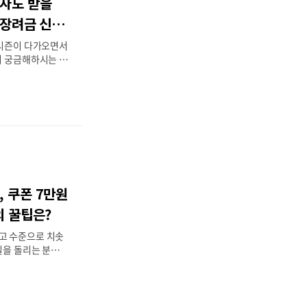
직자도 받을
 어려움을 겪는 서
정책입니다. 통상적
근로장려금 신청
요 대상으로 삼고
 시즌이 다가오면서
지 궁금해하시는 분
 일을 쉬고 있는데
 너무 적은데 신청
면 이번 글을 꼭 끝
론부터 말씀드리면,
더라도 '전년도 소
얼마든지 든든한 지
글에서는저소득 가구
2026 근로장려
 2026년 근로장
, 쿠폰 7만원
로장려금은 열심히
어려운 가구에 국가
의 꿀팁은?
2009년 도입 이
고 수준으로 치솟
길을 돌리는 분들이
춰 문화체육관광부
박세일페스타'를 통
 할인 혜택을 제공
숙박 예약 시 최대