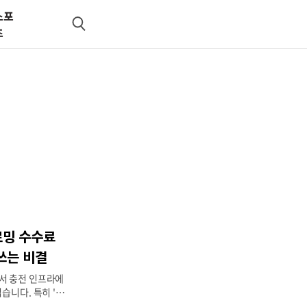
스포
검
츠
색
로밍 수수료
 쓰는 비결
서 충전 인프라에
습니다. 특히 '환
 충전 사업자의 기