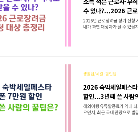
소득 적은 근로자·무
번 지원금은 고유가 및 고물가로
민층의 생활 안정을 돕기 위한 
수 있나?...2026 
으로 소득 하위 70% 가구를 주
대상 총정리
2026년 근로장려금 정기 신청
있으며, 세부적인 기준은 거..
내가 과연 대상자가 될 수 있을
들이 정말 많습니다. 특히 "지금
받을 수 있을까?" 혹은 "소득이
이 될까?" 고민하시는 분들이라
까지 읽어보시기 바랍니다. 결
현재 무직 상태이거나 소득이 적
득과 재산 요건'만 충족한다면 
원금을 받을 수 있습니다. 이 
생활팁/세일·할인팁
의 실질적인 경제적 자립을 돕는 
금의 모든 것을 정리해 드립니다.
2026 숙박세일페스타
려금, 누가 받을 수 있나요?근
일하지만 소득이 적어 생활이 
할인...3년째 쓴 사람
가 현금을 지급하는 제도입니다. 
해외여행 유류할증료가 역대 최
후 꾸준히 지급 기준..
으면서, 최근 국내 관광으로 발
정말 많아졌습니다. 이에 발맞
와 한국관광공사는 '2026 숙
해 국내 여행객들에게 파격적인
하고 있습니다. 비수도권 지역 