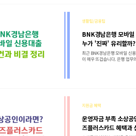
7만 원까지 아낄 수 있는 이번 기
일까지 집중적으로 진행됩니다. 
을 꼼꼼히 챙겨온 입장에서, 이
생활팁/금융팁
정보와 알짜 꿀팁을 정리해 드립니
세일페스타 현황과 핵심 정보
BNK경남은행 모바일
타는 국내 여행 활성화를 목표로
사업입니다. 현재 서울, 경기, 
누가 '진짜' 유리할까
비수도권 지역의 숙박시설을 
정리
최근 BNK경남은행 모바일 신
할인이 이루어지고 있습니다. 가
이 매우 뜨겁습니다. 은행 업무
스마트폰으로 옮겨가면서, 이제
이도 앱을 통해 간편하게 대출을
나의 트렌드가 되었기 때문입니다
은행은 외국인 전용 서비스 확
산관리까지 고객 맞춤형 행보를 
일 신용대출 역시 더욱 유연하
제시하고 있습니다. 이 글에서는
지원금 혜택
혜택을 받기 위해 무엇을 체크해
리해 드립니다. BNK경남은행
운영자금 부족 소상공
주요 특징과 현황BNK경남은행
의 가장 큰 매력은 역시 비대면
즈플러스카드 혜택과 
있습니다. 은행을 방문할 시간조