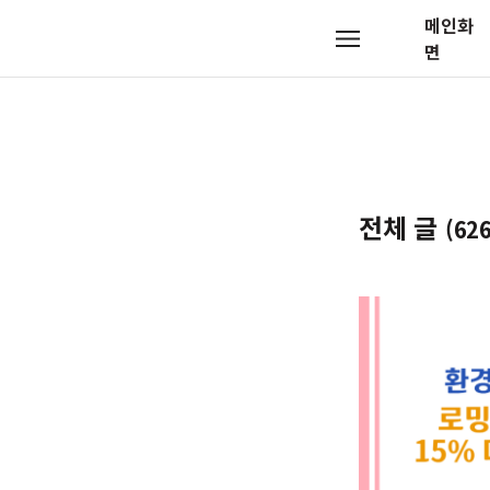
메인화
메
면
뉴
전체 글
(626