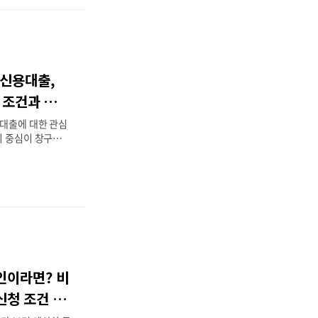
회는 특히 4월 30
3년 연속 이 혜택
번 페스타의 핵심
다. 2026 숙박
이번 숙박세일페스
 신용대출,
 하는 정부 지원
인천, 세종을 제외한
? 조건과 비결
대상으로 대대적인
용대출에 대한 관심
장..
의 중심이 창구에서
는 복잡한 서류 없
 알아보는 것이 하
. 특히 BNK경남
대부터 프리미엄 자
넓히고 있어, 모바
고 매력적인 조건을
 나에게 딱 맞는
야 할지 상세히 정
 모바일 신용대출의
인이라면? 비
 모바일 신용대출
 원스톱 서비스에
신청 조건 정
차 아까운 바쁜 현