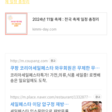
제 일정 총정리
2024년 11월 축제 : 전국 축제 일정 총정리
kimmi-day.com
http://m.coupang.com
광고
쿠팡 코리아세일페스타 와우회원은 무제한 무료
배송
코리아세일페스타특가! 가전,의류,식품 세일중! 로켓배
송은 일요일에도 도착.
https://m.place.naver.com/restaurant/133287718
광고
2
세일페스타 이담 압구정 재방문
률 90% 성지순례맛집
세일페스타 입소문만으로 재방문률