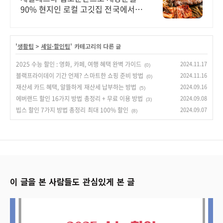
90% 현지인 로컬 고깃집 전국에서
찾아오는 쫄깃한 대파삼겹살을 경험
해보세요
'
생활팁
>
세일·할인팁
' 카테고리의 다른 글
2025 수능 할인 : 영화, 카페, 여행 혜택 완벽 가이드
2024.11.17
(0)
블랙프라이데이 기간 언제? 스마트한 쇼핑 준비 방법
2024.11.16
(0)
재산세 카드 혜택, 알뜰하게 재산세 납부하는 방법
2024.09.16
(5)
에버랜드 할인 16가지 방법 총정리 + 무료 이용 방법
2024.09.08
(3)
빕스 할인 7가지 방법 총정리 최대 100% 할인
2024.09.07
(8)
이 글을 본 사람들도 관심있게 본 글