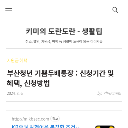
메
검
뉴
색
키미의 도란도란 - 생활팁
청소, 할인, 지원금, 여행 등 생활에 도움이 되는 이야기들
지원금 혜택
부산청년 기쁨두배통장 : 신청기간 및
혜택, 신청방법
2024. 8. 6.
by. 키미Kimmi
http://m.kbsec.com
광고
KB증권 발행어음 복잡한 조건없